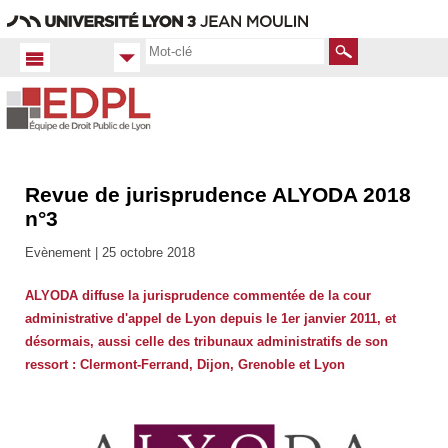
Aller
Navigation
Accès
Connexion
au
directs
contenu
Rechercher
Revue de jurisprudence ALYODA 2018
Accueil FR
Actualités
n°3
Nos
manifestations
Evènement |
25 octobre 2018
scientifiques
ALYODA diffuse la jurisprudence commentée de la cour
administrative d'appel de Lyon depuis le 1er janvier 2011, et
désormais, aussi celle des tribunaux administratifs de son
ressort : Clermont-Ferrand, Dijon, Grenoble et Lyon