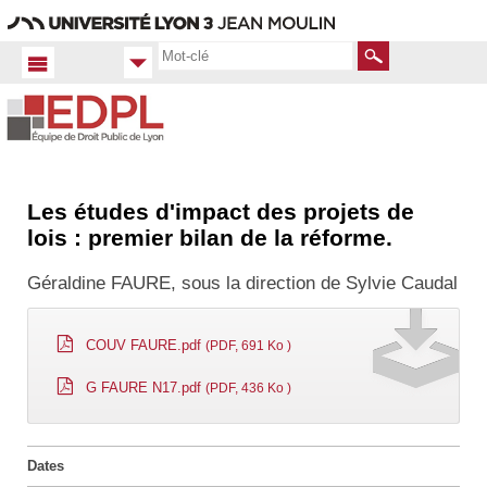
Aller
Navigation
Accès
Connexion
au
directs
contenu
Rechercher
Les études d'impact des projets de
Accueil FR
lois : premier bilan de la réforme.
Productions
scientifiques
Géraldine FAURE, sous la direction de Sylvie Caudal
Mémoires
COUV FAURE.pdf
(PDF, 691 Ko )
G FAURE N17.pdf
(PDF, 436 Ko )
Dates