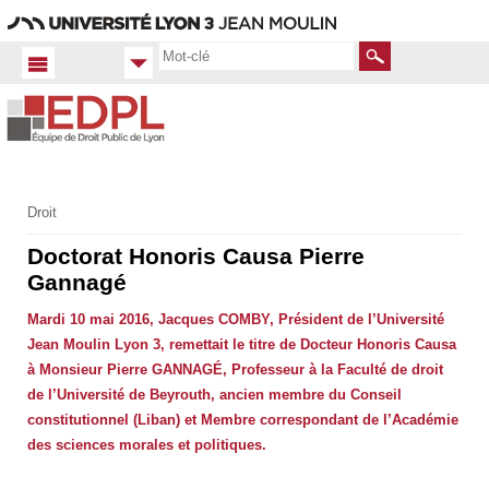
Aller
Navigation
Accès
Connexion
au
directs
contenu
Rechercher
Accueil FR
Droit
Productions
Doctorat Honoris Causa Pierre
scientifiques
Gannagé
Vidéos et
Podcasts
Mardi 10 mai 2016, Jacques COMBY, Président de l’Université
Jean Moulin Lyon 3, remettait le titre de Docteur Honoris Causa
à Monsieur Pierre GANNAGÉ, Professeur à la Faculté de droit
de l’Université de Beyrouth, ancien membre du Conseil
constitutionnel (Liban) et Membre correspondant de l’Académie
des sciences morales et politiques.