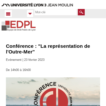
Aller
Navigation
Accès
Connexion
au
directs
contenu
Rechercher
Conférence : "La représentation de
Accueil FR
Actualités
l'Outre-Mer"
Nos
manifestations
Evènement |
23 février 2023
scientifiques
De 14h00 à 16h00