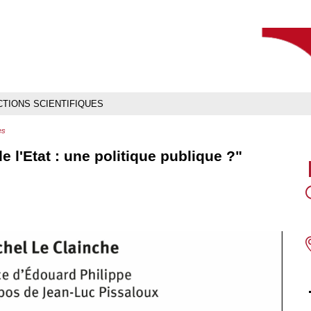
Aller
Navigation
Accès
Connexion
au
directs
contenu
TIONS SCIENTIFIQUES
es
 l'Etat : une politique publique ?"