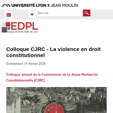
Aller
Navigation
Accès
Connexion
au
directs
contenu
Rechercher
Colloque CJRC - La violence en droit
Accueil FR
Actualités
constitutionnel
Nos
manifestations
Evènement |
6 février 2025
scientifiques
Colloque annuel de la Commission de la Jeune Recherche
Constitutionnelle (CJRC)