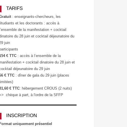
TARIFS
Gratuit
: enseignants-chercheurs, les
étudiants et les doctorants : accès à
l’ensemble de la manifestation + cocktail
dinatoire du 28 juin et cocktail déjeunatoire du
29 juin
participants
154 € TTC
: accès à l’ensemble de la
manifestation + cocktail dinatoire du 28 juin et
cocktail déjeunatoire du 29 juin
66 € TTC
: dîner de gala du 29 juin (places
limitées)
31,60 €
TTC
: hébergement CROUS (2 nuits)
=> chèque à part, à l'ordre de la SFFP
INSCRIPTION
Format uniquement présentiel