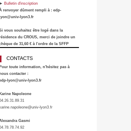
►
Bulletin d'inscription
À renvoyer dûment rempli à : edp-
lyon@univ-lyon3.fr
Si vous souhaitez être logé dans la
résidence du CROUS, merci de joindre un
chèque de 31,60 € à l'ordre de la SFFP
CONTACTS
Pour toute information, n'hésitez pas à
nous contacter :
edp-lyon@univ-lyon3.fr
Karine Napoleone
04.26.31.89.31
karine.napoleone@univ-lyon3.fr
Alexandra Gasmi
04.78.78.74.92