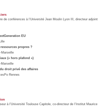
ciers
de conférences à l’Université Jean Moulin Lyon III, directeur adjoint
NextGeneration EU
ille
 ressources propres ?
x-Marseille
aux (« hors plafond »)
-Marseille
du droit privé des affaires
ncesPo Rennes
nion
ur à l’Université Toulouse Capitole, co-directeur de l’Institut Maurice