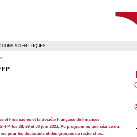
Aller
Navigation
Accès
Connexion
au
directs
contenu
TIONS SCIENTIFIQUES
es
SFFP
s et Financières et la Société Française de Finances
a SFFP, les 28, 29 et 30 juin 2023. Au programme, une séance du
liers pour les doctorants et des groupes de recherches.