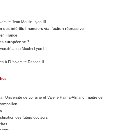
ersité Jean Moulin Lyon III
 des intérêts financiers via l’action répressive
 en France
tes européenne ?
versité Jean Moulin Lyon III
s à l’Université Rennes II
ches
à l’Université de Lorraine et Valérie Palma-Almaric, maitre de
Champollion
ts
stination des futurs docteurs
ches