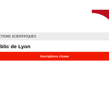
Aller
Navigation
Accès
Connexion
au
directs
contenu
TIONS SCIENTIFIQUES
ublic de Lyon
Inscriptions closes